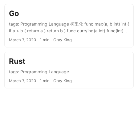
不可变量 模式匹配 Trait 内置类型 val b: Byte = 1 val x: Int =
指令建立了从 Thread 1 到 Thread 2 的 happens-before 关
1 val l: Long = 1 val s: Short = 1 val d: Double = 2.0 val f:
系，因此 Thread 1 中的 = W(x)= 发生在 Thread 2 中的 R(x)
Go
Float = 3.0 字符串拼接 Python 也支持类似的 f-string 语法，
之前。
在 Scala 中是 s-string 语法。 ...
tags: Programming Language 柯里化 func max(a, b int) int {
if a > b { return a } return b } func currying(a int) func(int)
int { return func(b int) int { return max(a, b) } }
March 7, 2020
· 1 min · Gray King
Rust
tags: Programming Language
March 7, 2020
· 1 min · Gray King