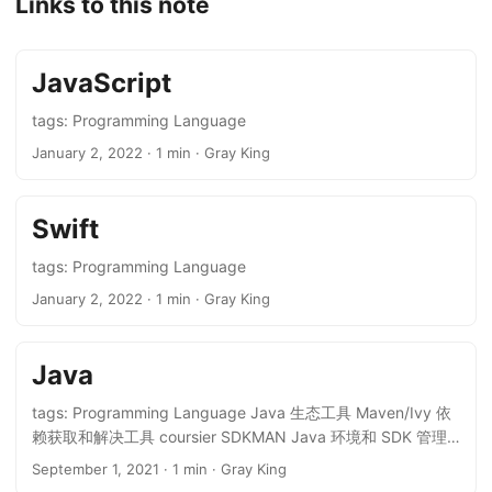
Links to this note
JavaScript
tags: Programming Language
January 2, 2022
· 1 min · Gray King
Swift
tags: Programming Language
January 2, 2022
· 1 min · Gray King
Java
tags: Programming Language Java 生态工具 Maven/Ivy 依
赖获取和解决工具 coursier SDKMAN Java 环境和 SDK 管理
SDKMAN 可以实现 Java 环境和一些常见 SDK 的管理，包
September 1, 2021
· 1 min · Gray King
括：JDK、Scala、sbt 和 Spark 等。 Java 项目构建工具