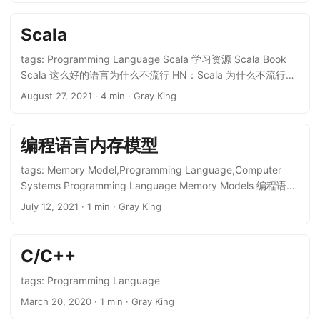
Maven Graddle Ant JVM Java 内存模型 JVM 设置代理 Java
Networking and Proxies
Scala
tags: Programming Language Scala 学习资源 Scala Book
Scala 这么好的语言为什么不流行 HN：Scala 为什么不流行
Reddit：Scala 为什么不流行 结论：Java 人才更多且成本更
August 27, 2021
· 4 min · Gray King
低。 Scala 工具 sbt sbt new 无法处理替换过的 SSH 会导致
Auth fail，一个 workaround 就是手动 clone 项目然后： sbt
new file:///path/to/template.g8 sbt 国内加速
编程语言内存模型
~/.sbt/repositories: [repositories] local nexus-
aliyun:https://maven.aliyun.com/nexus/content/groups/pub
tags: Memory Model,Programming Language,Computer
lic nexus-aliyun-
Systems Programming Language Memory Models 编程语言
ivy:https://maven.aliyun.com/nexus/content/groups/public/
内存模型 编程语言内存模型回答了并行程序可以依靠什么行为
July 12, 2021
· 1 min · Gray King
, [organization]/[module]/(scala_[scalaVersion]/)
以便它们的线程之间可以共享内存的问题。 首先需要理解原子
(sbt_[sbtVersion]/)[revision]/[type]s/[artifact](-[classifier]).
变量（atomic variable）或原子操作（tomic operation），编
[ext] typesafe: https://repo.typesafe.com/typesafe/ivy-
程语言模型作为程序员和编译器之间的约定规定了它们之间所
C/C++
releases/, [organization]/[module]/(scala_[scalaVersion]/)
需要的额外细节。 硬件、Litmus Tests、Happens Before 和
(sbt_[sbtVersion]/)[revision]/[type]s/[artifact](-[classifier]).
DRF-SC 程序使用DRF-SC 系统同步指令在多个处理器运行的
tags: Programming Language
[ext], bootOnly Unique Scala Rust from Scala Rust 和 Scala
代码之间创建一种“happens before”的关系。 Thread 1 和
March 20, 2020
· 1 min · Gray King
有很多想通的地方，Rust 应该从 Scala 借鉴了很多： 可变量和
Thread 2 执行 S(a) 同步指令。在这个特定执行中，两条 S(a)